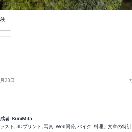
年秋
er
共
有
1月28日
成者: KuniMita
ラスト, 3Dプリント, 写真, Web開発, バイク, 料理。文章の