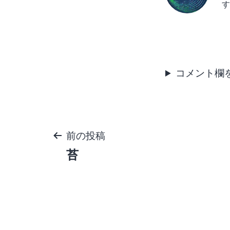
す
投
前の投稿
苔
稿
ナ
ビ