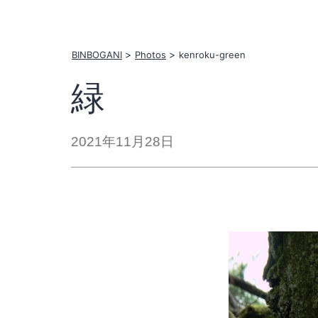
コ
ン
テ
BINBOGANI
Photos
kenroku-green
ン
緑
ツ
へ
2021年11月28日
ス
キ
ッ
プ