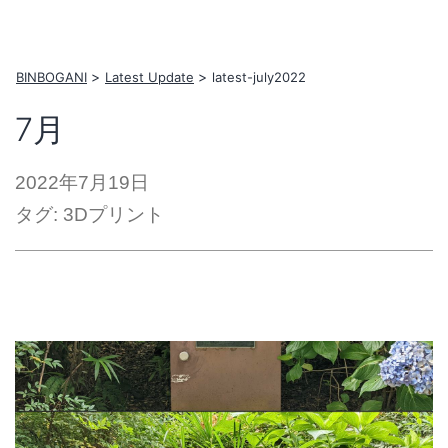
コ
ン
テ
BINBOGANI
Latest Update
latest-july2022
ン
7月
ツ
へ
2022年7月19日
ス
タグ:
3Dプリント
キ
ッ
プ