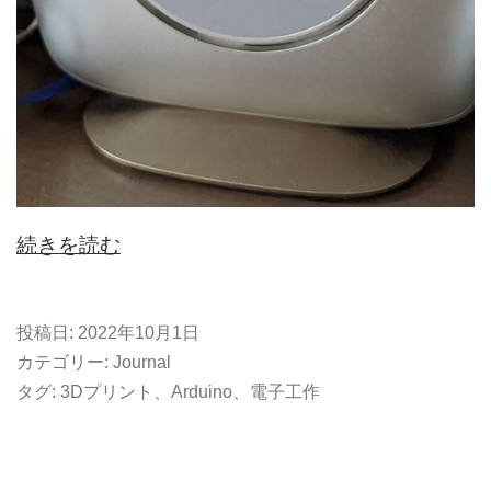
電
続きを読む
子
工
投稿日:
2022年10月1日
作
カテゴリー:
Journal
で
タグ:
3Dプリント
、
Arduino
、
電子工作
WiFi
ル
ー