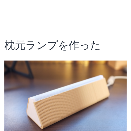
タ
ー
の
温
枕元ランプを作った
度
を
下
げ
た
か
っ
た