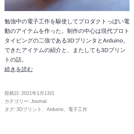
勉強中の電子工作を駆使してプロダクトっぽい電
動のアイテムを作った。制作の中心は現代プロト
タイピングの二強である3DプリンタとArduino。
できたアイテムの紹介と、またしても3Dプリン
トの話。
枕
続きを読む
元
ラ
投稿日:
2021年1月13日
ン
カテゴリー:
Journal
プ
タグ:
3Dプリント
、
Arduino
、
電子工作
を
作