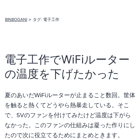
コ
ン
BINBOGANI
タグ:
電子工作
テ
ン
ツ
へ
電子工作でWiFiルーター
ス
の温度を下げたかった
キ
ッ
プ
夏のあいだWiFiルーターが止まること数回。筐体
を触ると熱くてどうやら熱暴走している。そこ
で、5Vのファンを付けてみたけど温度は下がら
なかった。このファンの仕組みは凝った作りにし
たので次に役立てるためにまとめときます。