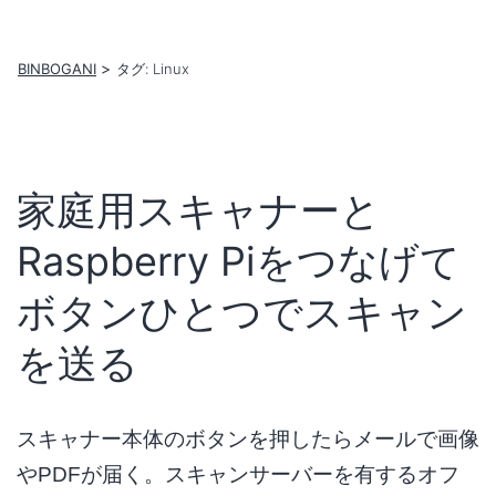
コ
ン
BINBOGANI
タグ:
Linux
テ
ン
ツ
へ
家庭用スキャナーと
ス
Raspberry Piをつなげて
キ
ッ
ボタンひとつでスキャン
プ
を送る
スキャナー本体のボタンを押したらメールで画像
やPDFが届く。スキャンサーバーを有するオフ