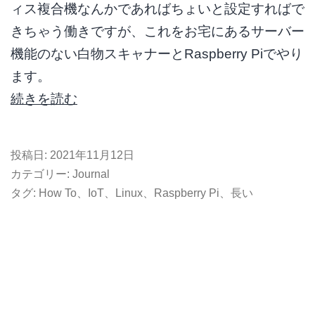
ィス複合機なんかであればちょいと設定すればで
きちゃう働きですが、これをお宅にあるサーバー
機能のない白物スキャナーとRaspberry Piでやり
ます。
家
続きを読む
庭
用
投稿日:
2021年11月12日
ス
カテゴリー:
Journal
キ
タグ:
How To
、
IoT
、
Linux
、
Raspberry Pi
、
長い
ャ
ナ
ー
と
Raspberry