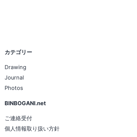
Pi
を
つ
な
げ
カテゴリー
て
ボ
Drawing
タ
Journal
ン
Photos
ひ
と
BINBOGANI.net
つ
ご連絡受付
で
個人情報取り扱い方針
ス