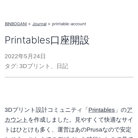
コ
ン
テ
BINBOGANI
Journal
printable-account
ン
Printables口座開設
ツ
へ
2022年5月24日
ス
タグ:
3Dプリント
、
日記
キ
ッ
プ
3Dプリント設計コミュニティ「
Printables
」の
ア
カウント
を作成しました。見やすくて快適なサイ
トはひとけも多く、運営はあのPrusaなので安定